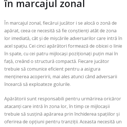
în marcajul zonal
În marcajul zonal, fiecărui jucător i se alocă o zonă de
apărat, ceea ce necesită să fie conștienți atât de zona
lor imediată, cât și de mișcările adversarilor care intră în
acel spațiu. Cei cinci apărători formează de obicei o linie
în spate, cu cei patru mijlocași poziționați puțin mai în
față, creând o structură compactă. Fiecare jucător
trebuie să comunice eficient pentru a asigura
menținerea acoperirii, mai ales atunci când adversarii
încearcă să exploateze golurile.
Apărătorii sunt responsabili pentru urmărirea oricăror
atacanți care intră în zona lor, în timp ce mijlocașii
trebuie să susțină apărarea prin închiderea spațiilor și
oferirea de opțiuni pentru tranziții. Aceasta necesită un