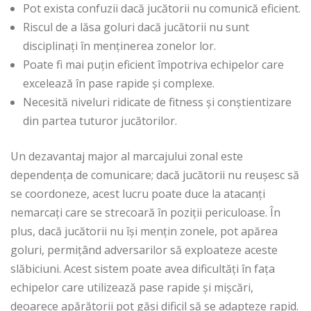
Pot exista confuzii dacă jucătorii nu comunică eficient.
Riscul de a lăsa goluri dacă jucătorii nu sunt
disciplinați în menținerea zonelor lor.
Poate fi mai puțin eficient împotriva echipelor care
excelează în pase rapide și complexe.
Necesită niveluri ridicate de fitness și conștientizare
din partea tuturor jucătorilor.
Un dezavantaj major al marcajului zonal este
dependența de comunicare; dacă jucătorii nu reușesc să
se coordoneze, acest lucru poate duce la atacanți
nemarcați care se strecoară în poziții periculoase. În
plus, dacă jucătorii nu își mențin zonele, pot apărea
goluri, permițând adversarilor să exploateze aceste
slăbiciuni. Acest sistem poate avea dificultăți în fața
echipelor care utilizează pase rapide și mișcări,
deoarece apărătorii pot găsi dificil să se adapteze rapid.