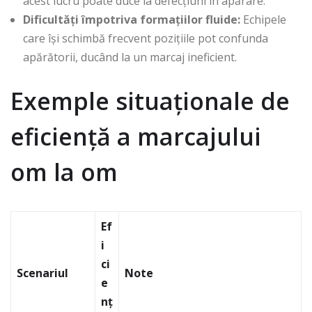
acest lucru poate duce la defecțiuni în apărare.
Dificultăți împotriva formațiilor fluide:
Echipele
care își schimbă frecvent pozițiile pot confunda
apărătorii, ducând la un marcaj ineficient.
Exemple situaționale de
eficiență a marcajului
om la om
Ef
i
ci
Scenariul
Note
e
nț