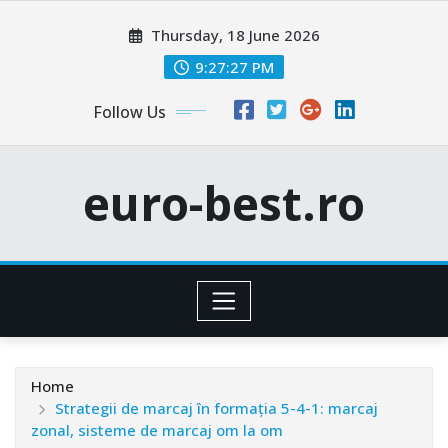
Skip
Thursday, 18 June 2026
to
content
9:27:28 PM
Follow Us
euro-best.ro
Home
Strategii de marcaj în formația 5-4-1: marcaj
zonal, sisteme de marcaj om la om