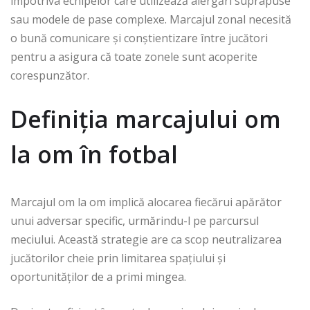
împotriva echipelor care utilizează alergări suprapuse
sau modele de pase complexe. Marcajul zonal necesită
o bună comunicare și conștientizare între jucători
pentru a asigura că toate zonele sunt acoperite
corespunzător.
Definiția marcajului om
la om în fotbal
Marcajul om la om implică alocarea fiecărui apărător
unui adversar specific, urmărindu-l pe parcursul
meciului. Această strategie are ca scop neutralizarea
jucătorilor cheie prin limitarea spațiului și
oportunităților de a primi mingea.