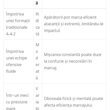
ă
Împotriva
Ri
Apărătorii pot marca eficient
unei formații
di
atacanții și extremii, limitându-le
tradiționale
ca
impactul.
4-4-2
tă
M
Împotriva
o
Mișcarea constantă poate duce
unei echipe
d
la confuzie și necorelări în
ofensive
er
marcaj.
fluide
at
ă
V
Într-un meci
ar
Oboseala fizică și mentală poate
cu presiune
ia
afecta eficiența marcajului.
mare
bi