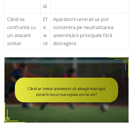
lă
Când se
Ef
Apărătorii centrali se pot
confruntă cu
ic
concentra pe neutralizarea
un atacant
ie
amenințării principale fără
solitar
nt
distragere.