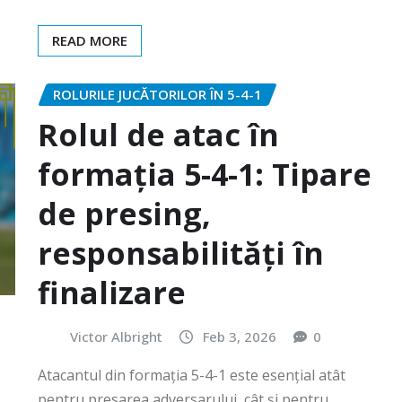
READ MORE
ROLURILE JUCĂTORILOR ÎN 5-4-1
Rolul de atac în
formația 5-4-1: Tipare
de presing,
responsabilități în
finalizare
Victor Albright
Feb 3, 2026
0
Atacantul din formația 5-4-1 este esențial atât
pentru presarea adversarului, cât și pentru