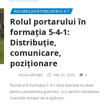
ROLURILE JUCĂTORILOR ÎN 5-4-1
Rolul portarului în
formația 5-4-1:
Distribuție,
comunicare,
poziționare
Victor Albright
Feb 10, 2026
0
Portarul în formația 5-4-1 este esențial nu doar
pentru prevenirea golurilor, ci și pentru facilitarea
tranziției echipei de la apărare…