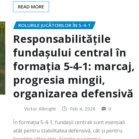
READ MORE
ROLURILE JUCĂTORILOR ÎN 5-4-1
Responsabilitățile
fundașului central în
formația 5-4-1: marcaj,
progresia mingii,
organizarea defensivă
Victor Albright
Feb 4, 2026
0
În formația 5-4-1, fundașii centrali sunt esențiali
atât pentru stabilitatea defensivă, cât și pentru
tranziția către atac. Aceștia au sarcina…