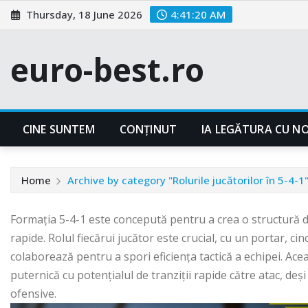
Skip
Thursday, 18 June 2026
4:41:21 AM
to
content
euro-best.ro
CINE SUNTEM
CONȚINUT
IA LEGĂTURA CU NO
Home
Archive by category "Rolurile jucătorilor în 5-4-1
Formația 5-4-1 este concepută pentru a crea o structură d
rapide. Rolul fiecărui jucător este crucial, cu un portar, ci
colaborează pentru a spori eficiența tactică a echipei. Ac
puternică cu potențialul de tranziții rapide către atac, de
ofensive.