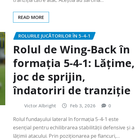
READ MORE
ROLURILE JUCĂTORILOR ÎN 5-4-1
Rolul de Wing-Back în
formația 5-4-1: Lățime,
joc de sprijin,
îndatoriri de tranziție
Victor Albright
Feb 3, 2026
0
Rolul fundașului lateral în formația 5-4-1 este
esențial pentru echilibrarea stabilității defensive și a
lățimii atacului. Prin poziționarea pe flancuri,…