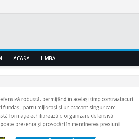
I
ACASĂ
LIMBĂ
"
efensivă robustă, permițând în același timp contraatacuri
nci fundași, patru mijlocași și un atacant singur care
eastă formație echilibrează o organizare defensivă
și poate prezenta și provocări în menținerea presiunii