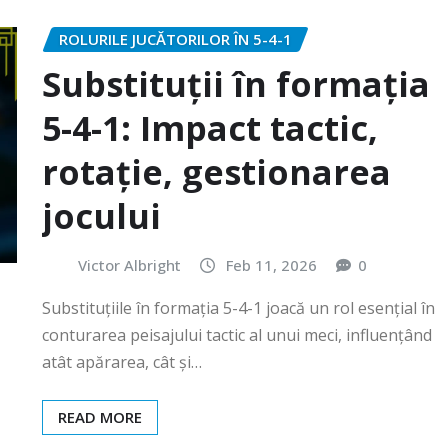
ROLURILE JUCĂTORILOR ÎN 5-4-1
Substituții în formația
5-4-1: Impact tactic,
rotație, gestionarea
jocului
Victor Albright
Feb 11, 2026
0
Substituțiile în formația 5-4-1 joacă un rol esențial în
conturarea peisajului tactic al unui meci, influențând
atât apărarea, cât și…
READ MORE