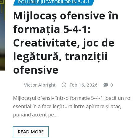
ROLURILE JUCĂTORILOR ÎN 5-4-1
Mijlocaș ofensive în
formația 5-4-1:
Creativitate, joc de
legătură, tranziții
ofensive
Victor Albright
Feb 16, 2026
0
Mijlocașul ofensiv într-o formație 5-4-1 joacă un rol
esențial în a face legătura între apărare și atac,
punând accent pe…
READ MORE