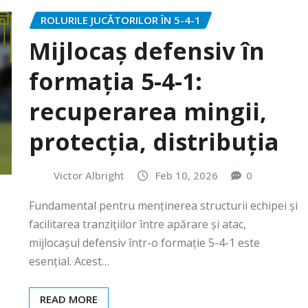
ROLURILE JUCĂTORILOR ÎN 5-4-1
Mijlocaș defensiv în
formația 5-4-1:
recuperarea mingii,
protecția, distribuția
Victor Albright
Feb 10, 2026
0
Fundamental pentru menținerea structurii echipei și
facilitarea tranzițiilor între apărare și atac,
mijlocașul defensiv într-o formație 5-4-1 este
esențial. Acest…
READ MORE