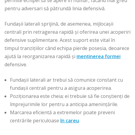
permite echipei să se apere în număr, făcând mai greu
pentru adversari să pătrundă linia defensivă.
Fundașii laterali sprijină, de asemenea, mijlocașii
centrali prin retragerea rapidă și oferirea unei acoperiri
defensive suplimentare. Acest suport este vital în
timpul tranzițiilor când echipa pierde posesia, deoarece
ajută la reorganizarea rapidă și
menținerea formei
defensive.
Fundașii laterali ar trebui să comunice constant cu
fundașii centrali pentru a asigura acoperirea.
Poziționarea este cheia; ei trebuie să fie conștienți de
împrejurimile lor pentru a anticipa amenințările.
Marcarea eficientă a extremelor poate preveni
centrările periculoase
în careu
.