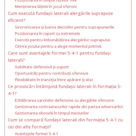
Menținerea lățimii în jocul ofensiv
Cum execută fundașii laterali alergările suprapuse
eficient?
Sincronizarea și luarea deciziilor pentru suprapunerile
Poziționarea în raport cu extremele
Exerciții pentru îmbunătățirea alergărilor suprapuse
Citirea jocului pentru a alege momentul potrivit
Care sunt avantajele formei 5-4-1 pentru fundași
laterali?
Soliditate defensivă și suport
Oportunități pentru contribuții ofensive
Flexibilitate în tranziția între apărare și atac
Ce provocări întâmpină fundașii laterali în formația 5-
4-1?
Echilibrarea sarcinilor defensive cu alergările ofensive
Gestionarea contraatacurilor rapide din partea adversarilor
Gestionarea oboselii în timpul meciurilor
Cum se compară fundașii laterali din formația 5-4-1 cu
cei din alte formații?
Avantajele formei 5-4-1