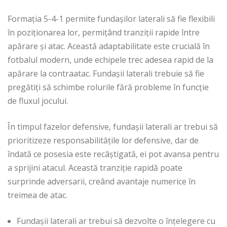
Formația 5-4-1 permite fundașilor laterali să fie flexibili
în poziționarea lor, permițând tranziții rapide între
apărare și atac. Această adaptabilitate este crucială în
fotbalul modern, unde echipele trec adesea rapid de la
apărare la contraatac. Fundașii laterali trebuie să fie
pregătiți să schimbe rolurile fără probleme în funcție
de fluxul jocului.
În timpul fazelor defensive, fundașii laterali ar trebui să
prioritizeze responsabilitățile lor defensive, dar de
îndată ce posesia este recâștigată, ei pot avansa pentru
a sprijini atacul. Această tranziție rapidă poate
surprinde adversarii, creând avantaje numerice în
treimea de atac.
Fundașii laterali ar trebui să dezvolte o înțelegere cu