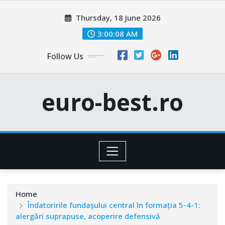
Skip
Thursday, 18 June 2026
to
content
3:00:09 AM
Follow Us
euro-best.ro
Home
Îndatoririle fundașului central în formația 5-4-1:
alergări suprapuse, acoperire defensivă