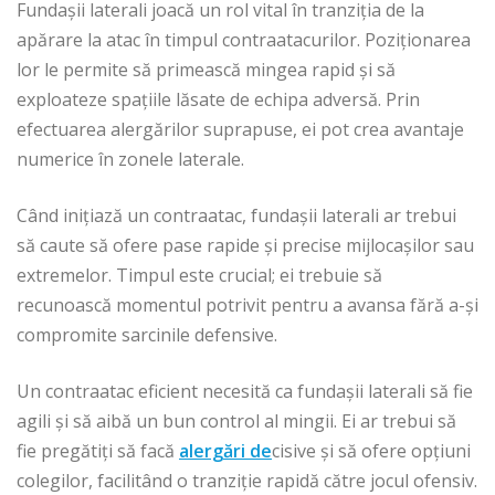
Fundașii laterali joacă un rol vital în tranziția de la
apărare la atac în timpul contraatacurilor. Poziționarea
lor le permite să primească mingea rapid și să
exploateze spațiile lăsate de echipa adversă. Prin
efectuarea alergărilor suprapuse, ei pot crea avantaje
numerice în zonele laterale.
Când inițiază un contraatac, fundașii laterali ar trebui
să caute să ofere pase rapide și precise mijlocașilor sau
extremelor. Timpul este crucial; ei trebuie să
recunoască momentul potrivit pentru a avansa fără a-și
compromite sarcinile defensive.
Un contraatac eficient necesită ca fundașii laterali să fie
agili și să aibă un bun control al mingii. Ei ar trebui să
fie pregătiți să facă
alergări de
cisive și să ofere opțiuni
colegilor, facilitând o tranziție rapidă către jocul ofensiv.