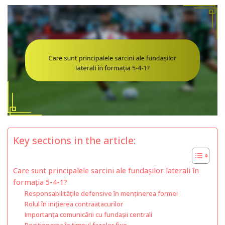
Key sections in the article:
Care sunt principalele sarcini ale fundașilor laterali în
formația 5-4-1?
Responsabilitățile defensive în menținerea formei
Rolul în inițierea contraatacurilor
Importanța comunicării cu fundașii centrali
Poziționarea în timpul fazelor fixe