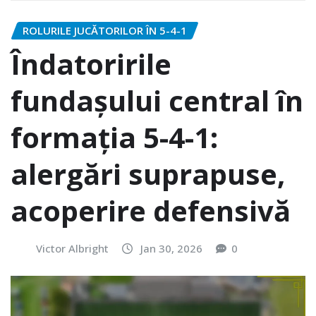
ROLURILE JUCĂTORILOR ÎN 5-4-1
Îndatoririle
fundașului central în
formația 5-4-1:
alergări suprapuse,
acoperire defensivă
Victor Albright
Jan 30, 2026
0